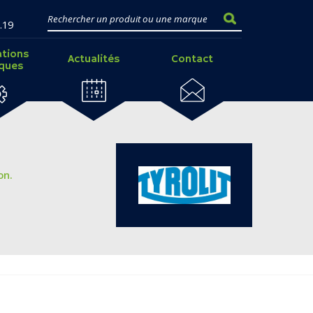
.19
ations
Actualités
Contact
iques
on.