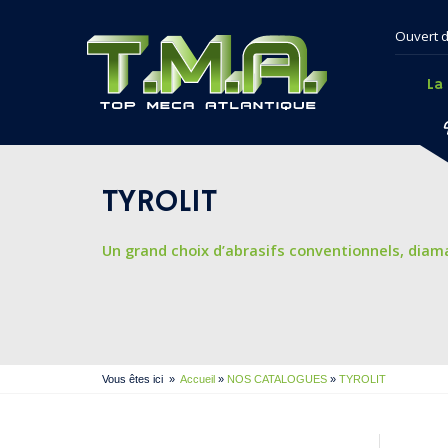
Ouvert d
La
TYROLIT
Un grand choix d’abrasifs conventionnels, diama
Vous êtes ici
»
Accueil
»
NOS CATALOGUES
»
TYROLIT