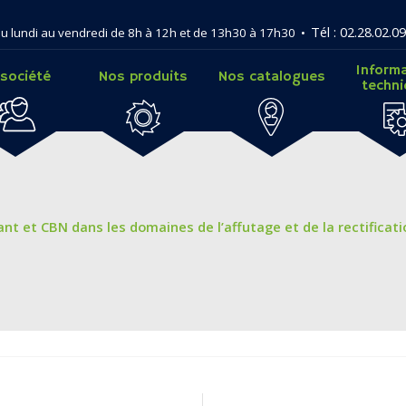
Tél : 02.28.02.09
u lundi au vendredi de 8h à 12h et de 13h30 à 17h30 •
Inform
 société
Nos produits
Nos catalogues
techn
nt et CBN dans les domaines de l’affutage et de la rectificati