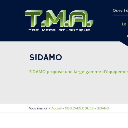
Ouvert d
La
SIDAMO
SIDAMO propose une large gamme d'équipements
Vous êtes ici
»
Accueil
»
NOS CATALOGUES
»
SIDAMO