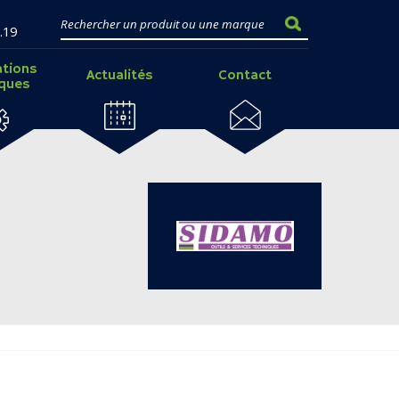
.19
ations
Actualités
Contact
iques