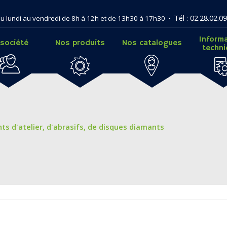
Tél : 02.28.02.09
u lundi au vendredi de 8h à 12h et de 13h30 à 17h30 •
Inform
 société
Nos produits
Nos catalogues
techn
 d'atelier, d'abrasifs, de disques diamants