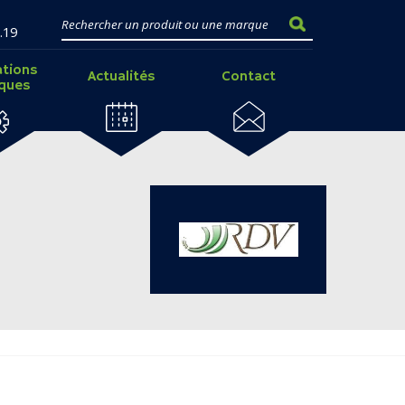
.19
ations
Actualités
Contact
iques