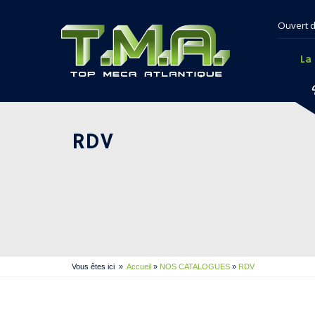
Ouvert d
La
RDV
Vous êtes ici
»
Accueil
»
NOS CATALOGUES
»
RDV