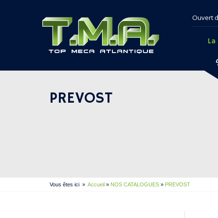
Ouvert d
La
PREVOST
Vous êtes ici
»
Accueil
»
NOS CATALOGUES
»
PREVOST