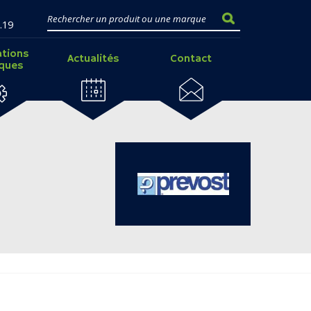
.19
ations
Actualités
Contact
iques