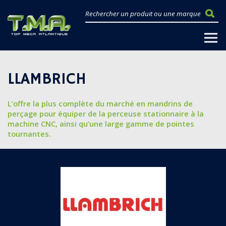
LLAMBRICH
L’offre la plus complète du marché en mandrins de
perçage pour équiper de la perceuse stationnaire à la
machine CNC, ainsi qu’une large gamme de pointes
tournantes.